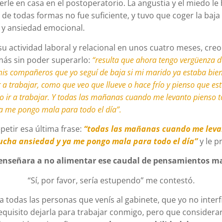
erle en casa en el postoperatorio. La angustia y el miedo le
 de todas formas no fue suficiente, y tuvo que coger la baja
 y ansiedad emocional.
u actividad laboral y relacional en unos cuatro meses, creo 
más sin poder superarlo:
“resulta que ahora tengo vergüenza de
mis compañeros que yo seguí de baja si mi marido ya estaba b
 a trabajar, como que veo que llueve o hace frío y pienso que es
to ir a trabajar. Y todas las mañanas cuando me levanto pienso 
a me pongo mala para todo el día”.
petir esa última frase:
“todas las mañanas cuando me leva
ucha ansiedad y ya me pongo mala para todo el día”
y le p
e enseñara a no alimentar ese caudal de pensamientos m
“Sí, por favor, sería estupendo” me contestó.
a todas las personas que venís al gabinete, que yo no interf
equisito dejarla para trabajar conmigo, pero que considerar