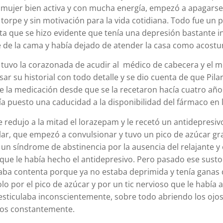
 mujer bien activa y con mucha energía, empezó a apagarse
 torpe y sin motivación para la vida cotidiana. Todo fue un 
ta que se hizo evidente que tenía una depresión bastante in
e de la cama y había dejado de atender la casa como acost
tuvo la corazonada de acudir al médico de cabecera y el m
sar su historial con todo detalle y
se dio cuenta de que Pila
e la medicación desde que se la recetaron hacía cuatro año
a puesto una caducidad a la disponibilidad del fármaco en l
 redujo a la mitad el lorazepam y le recetó un antidepresi
lar, que empezó a convulsionar y tuvo un pico de azúcar gr
un síndrome de abstinencia por la ausencia del relajante y 
ue le había hecho el antidepresivo. Pero pasado ese susto i
taba contenta porque ya no estaba deprimida y tenía ganas 
lo por el pico de azúcar y por un tic nervioso que le había 
 gesticulaba inconscientemente, sobre todo abriendo los ojo
bios constantemente.