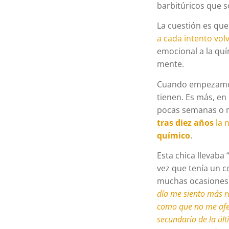
barbitúricos que s
La cuestión es qu
a cada intento vol
emocional a la quí
mente.
Cuando empezamos 
tienen. Es más, en
pocas semanas o m
tras diez años
la 
químico
.
Esta chica llevaba
vez que tenía un co
muchas ocasiones 
día me siento más 
como que no me afec
secundario de la úl