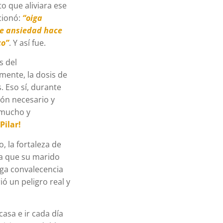
o que aliviara ese
cionó:
“oiga
de ansiedad hace
co”
. Y así fue.
s del
mente, la dosis de
 Eso sí, durante
ión necesario y
 mucho y
Pilar!
, la fortaleza de
 a que su marido
rga convalecencia
ió un peligro real y
casa e ir cada día