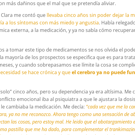
on más dañinos que el mal que se pretendía aliviar.
e Clara me contó que
llevaba cinco años sin poder dejar la 
vía a los síntomas con más miedo y angustia
. Había relegado
mica externa, a la medicación, y ya no sabía cómo recuperar
a tomar este tipo de medicamentos se nos olvida el pode
 la mayoría de los prospectos se especifica que es para tra
eses, y cuando sobrepasamos ese límite la cosa se complic
necesidad se hace crónica y que
el cerebro ya no puede fun
 “solo” cinco años, pero su dependencia ya era altísima. Me
nflicto emocional iba al psiquiatra a que le ajustara la dosi
le cambiaba la medicación. Me decía:
“cada vez que me la ca
rara, ya no me reconozco. Ahora tengo como una sensación de a
tan las cosas, pero estoy mal. He leido que el abotargamiento e
tima pastilla que me ha dado, para
complementar
el trankimazin