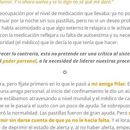
rmir. Y si ahora vuelvo y se lo digo no sé qué me dará.”
eocupación por el nivel de medicación que llevaba: ya no po
sar por la noche sin sus pastillas, pero no vi un deseo pro
e había acomodado a que algo externo le relajara o le activar
 con la medicación reflejara su falta de autoestima y su nec
oridad (el médico) que le decía lo que tenía que hacer.
cer lo contrario, esto no pretende ser una crítica al siste
al
poder personal
, a la necesidad de liderar nuestros proce
🌻
ra, pero fíjate primero en lo que le pasó a
mi amiga Pilar
. 
 una amiga personal: al inicio del confinamiento le dio un a
ue estábamos atravesando a nivel mundial y el médico de ca
 se le pasara el susto con un poco de ayuda. Se sobrepuso
ó la normalidad. Las pastillas fueron de gran ayuda. Pero
rmir
sin darse
cuenta
de que ya no le hacía falta
. Y el lo
de deprimir el estado de alerta y, al no haber alerta, empez