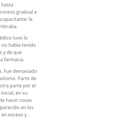
 hasta
proceso gradual e
capacitante: le
umbraba.
édico tuvo la
r no había tenido
s y de que
a farmacia.
vo. Fue demasiado
avísimo. Parte de
otra parte por el
nicial, en su
de hacer cosas.
aparecido en los
s en exceso y