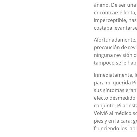
ánimo. De ser una
encontrarse lenta,
imperceptible, has
costaba levantars
Afortunadamente, 
precaución de revi
ninguna revisión d
tampoco se le habí
Inmediatamente, le
para mi querida Pi
sus síntomas eran 
efecto desmedido q
conjunto, Pilar es
Volvió al médico so
pies y en la cara:
frunciendo los la