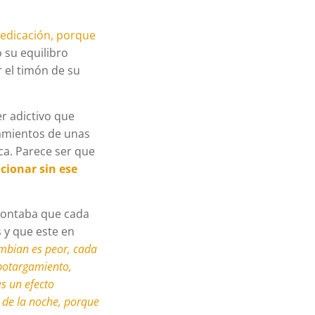
medicación, porque
 su equilibro
 el timón de su
r adictivo que
tamientos de unas
a. Parece ser que
cionar sin ese
 contaba que cada
s y que este en
mbian es peor, cada
botargamiento,
s un efecto
 de la noche, porque