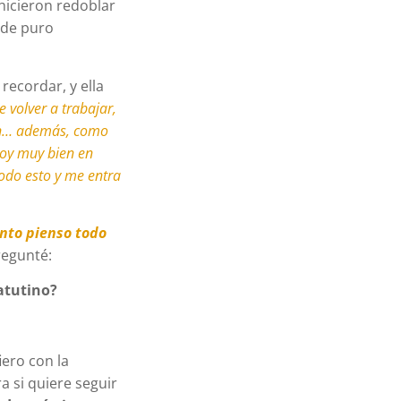
 hicieron redoblar
 de puro
recordar, y ella
 volver a trabajar,
ien… además, como
toy muy bien en
todo esto y me entra
nto pienso todo
regunté:
atutino?
iero con la
a si quiere seguir