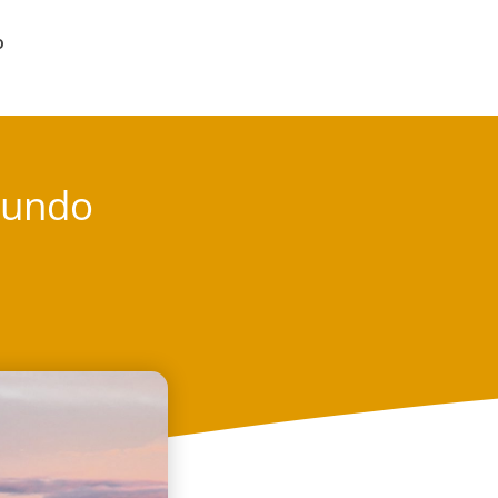
o
 mundo