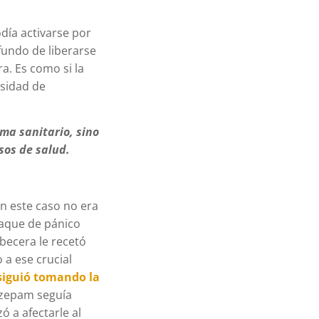
día activarse por
fundo de liberarse
a. Es como si la
esidad de
ma sanitario, sino
sos de salud.
En este caso no era
taque de pánico
becera le recetó
 a ese crucial
siguió tomando la
razepam seguía
ó a afectarle al