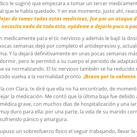
dico le sugirió que empezara a tomar un tercer medicament
ual que le había quedado. Y en ese momento, justo ahí, reac
 dejar de tomar todas estas medicinas, fue por un ataque 
o necesito nada de todo esto, ayúdeme a dejarlo poco a po
n medicamente para el tic nervioso y además le bajó la dosi
pocas semanas dejó por completo el antidepresivo y, actual
a. Y la dejará definitivamente en unas pocas semanas más.
 dormir, pero le permitió a su cuerpo el periodo de adaptac
e va normalizando. El tic nervioso también se ha reducido
todo vuelva a la normalidad pronto.
¡Bravo por la valiente 
rla con Clara, te diré que ella no ha encontrado, de momento
dejar la medicación. Me contó que la última baja fue debido
médica grave, con muchos días de hospitalización y una la
muy duro para ella: por una parte, la vida de su marido corr
, sufriendo pánico y amargura.
supuso un sobresfuerzo físico el seguir trabajando, llevar la 