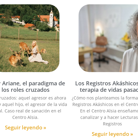
 Ariane, el paradigma de
Los Registros Akáshicos
los roles cruzados
terapia de vidas pasa
ruzados: aquel agresor es ahora
¿Cómo nos planteamos la forma
 y aquel hijo, el agresor de la vida
Registros Akáshicos en el Centr
l. Caso real de sanación en el
En el Centro Alsia enseñam
Centro Alsia.
canalizar y a hacer Lectura
Registros
Seguir leyendo »
Seguir leyendo »