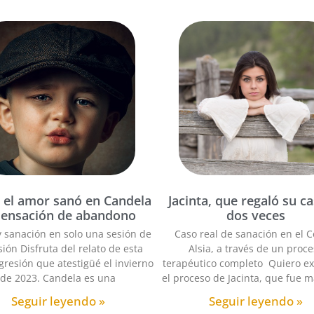
el amor sanó en Candela
Jacinta, que regaló su c
sensación de abandono
dos veces
 sanación en solo una sesión de
Caso real de sanación en el C
sión Disfruta del relato de esta
Alsia, a través de un proc
gresión que atestigüé el invierno
terapéutico completo Quiero ex
de 2023. Candela es una
el proceso de Jacinta, que fue m
Seguir leyendo »
Seguir leyendo »