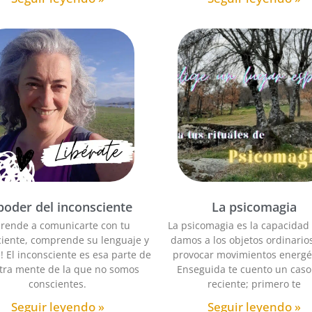
 poder del inconsciente
La psicomagia
prende a comunicarte con tu
La psicomagia es la capacidad
ciente, comprende su lenguaje y
damos a los objetos ordinario
e! El inconsciente es esa parte de
provocar movimientos energét
tra mente de la que no somos
Enseguida te cuento un caso
conscientes.
reciente; primero te
Seguir leyendo »
Seguir leyendo »