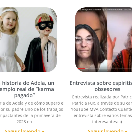
 historia de Adela, un
Entrevista sobre espirit
jemplo real de “karma
obsesores
pagado”
Entrevista realizada por Patric
oria de Adela y de cómo superó el
Patricia Fux, a través de su ca
or su padre Uno de los trabajos
YouTube MVA Contacto Cuánti
mpactantes de la primavera de
entrevista sobre varios tema
2023 en
interesantes: ☀️
Seguir leyendo »
Seguir leyendo »