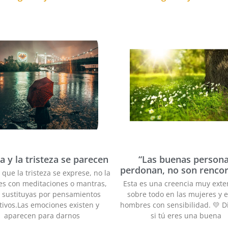
sa y la tristeza se parecen
“Las buenas person
perdonan, no son renco
 que la tristeza se exprese, no la
s con meditaciones o mantras,
Esta es una creencia muy exte
a sustituyas por pensamientos
sobre todo en las mujeres y e
tivos.Las emociones existen y
hombres con sensibilidad. 💛 D
aparecen para darnos
si tú eres una buena