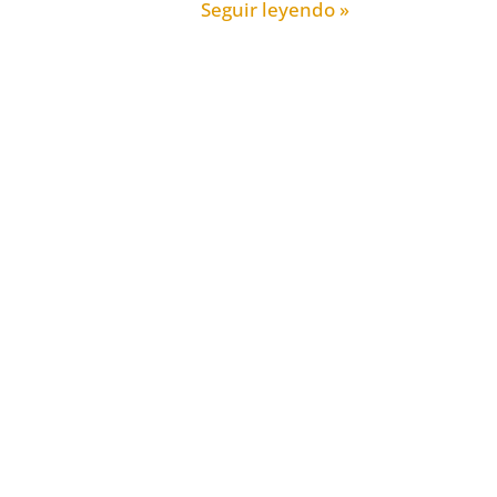
Seguir leyendo »
La culpa
Reviv
Visión espiritual o transpersonal de la
culpa La emoción primigenia, la primera
Si fué
sensación de incomodidad que sufrió el
nuestro
Hijo, cuando se separó del Padre, fue
sufrir.
sin
Seguir leyendo »