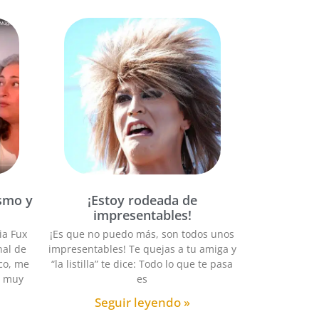
ismo y
¡Estoy rodeada de
impresentables!
ia Fux
¡Es que no puedo más, son todos unos
nal de
impresentables! Te quejas a tu amiga y
co, me
“la listilla” te dice: Todo lo que te pasa
s muy
es
Seguir leyendo »